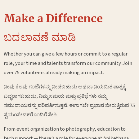
Make a Difference
ಬದಲಾವಣೆ ಮಾಡಿ
Whether you can give a few hours or commit to a regular
role, your time and talents transform our community. Join
over 75 volunteers already making an impact.
ನೀವು ಕೆಲವು ಗಂಟೆಗಳನ್ನು ನೀಡಬಹುದು ಅಥವಾ ನಿಯಮಿತ ಪಾತ್ರಕ್ಕೆ
ಬದ್ಧರಾಗಬಹುದು, ನಿಮ್ಮ ಸಮಯ ಮತ್ತು ಪ್ರತಿಭೆಗಳು ನಮ್ಮ
ಸಮುದಾಯವನ್ನು ಪರಿವರ್ತಿಸುತ್ತವೆ. ಈಗಾಗಲೇ ಪ್ರಭಾವ ಬೀರುತ್ತಿರುವ 75
ಸ್ವಯಂಸೇವಕರೊಂದಿಗೆ ಸೇರಿ.
From event organization to photography, education to
tech support — there’s a role for everyone at Anikethana.