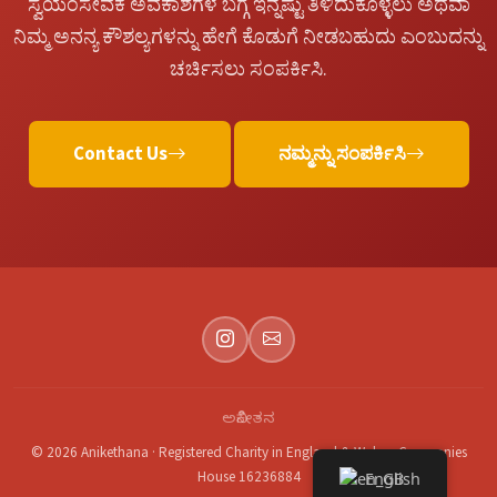
ಸ್ವಯಂಸೇವಕ ಅವಕಾಶಗಳ ಬಗ್ಗೆ ಇನ್ನಷ್ಟು ತಿಳಿದುಕೊಳ್ಳಲು ಅಥವಾ
ನಿಮ್ಮ ಅನನ್ಯ ಕೌಶಲ್ಯಗಳನ್ನು ಹೇಗೆ ಕೊಡುಗೆ ನೀಡಬಹುದು ಎಂಬುದನ್ನು
ಚರ್ಚಿಸಲು ಸಂಪರ್ಕಿಸಿ.
Contact Us
ನಮ್ಮನ್ನು ಸಂಪರ್ಕಿಸಿ
ಅನಿಕೇತನ
© 2026 Anikethana · Registered Charity in England & Wales · Companies
House 16236884
English