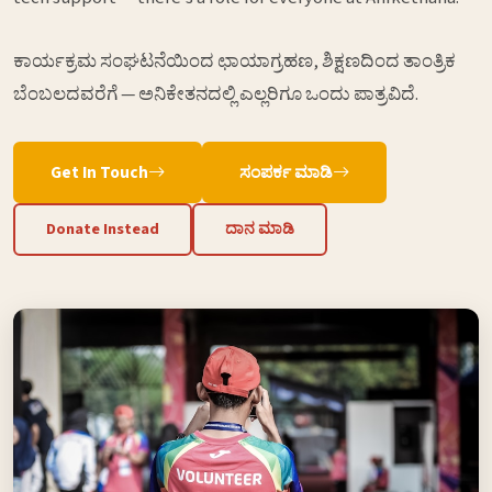
ಕಾರ್ಯಕ್ರಮ ಸಂಘಟನೆಯಿಂದ ಛಾಯಾಗ್ರಹಣ, ಶಿಕ್ಷಣದಿಂದ ತಾಂತ್ರಿಕ
ಬೆಂಬಲದವರೆಗೆ — ಅನಿಕೇತನದಲ್ಲಿ ಎಲ್ಲರಿಗೂ ಒಂದು ಪಾತ್ರವಿದೆ.
Get In Touch
ಸಂಪರ್ಕ ಮಾಡಿ
Donate Instead
ದಾನ ಮಾಡಿ