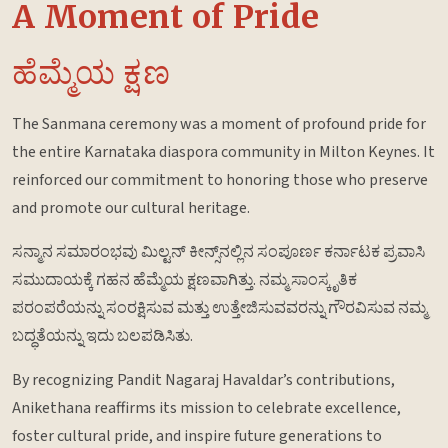
A Moment of Pride
ಹೆಮ್ಮೆಯ ಕ್ಷಣ
The Sanmana ceremony was a moment of profound pride for
the entire Karnataka diaspora community in Milton Keynes. It
reinforced our commitment to honoring those who preserve
and promote our cultural heritage.
ಸನ್ಮಾನ ಸಮಾರಂಭವು ಮಿಲ್ಟನ್ ಕೀನ್ಸ್‌ನಲ್ಲಿನ ಸಂಪೂರ್ಣ ಕರ್ನಾಟಕ ಪ್ರವಾಸಿ
ಸಮುದಾಯಕ್ಕೆ ಗಹನ ಹೆಮ್ಮೆಯ ಕ್ಷಣವಾಗಿತ್ತು. ನಮ್ಮ ಸಾಂಸ್ಕೃತಿಕ
ಪರಂಪರೆಯನ್ನು ಸಂರಕ್ಷಿಸುವ ಮತ್ತು ಉತ್ತೇಜಿಸುವವರನ್ನು ಗೌರವಿಸುವ ನಮ್ಮ
ಬದ್ಧತೆಯನ್ನು ಇದು ಬಲಪಡಿಸಿತು.
By recognizing Pandit Nagaraj Havaldar’s contributions,
Anikethana reaffirms its mission to celebrate excellence,
foster cultural pride, and inspire future generations to