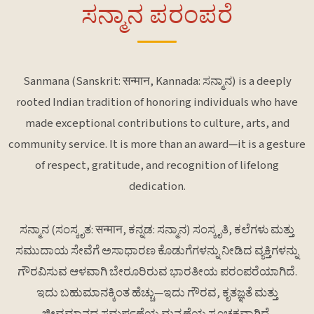
ಸನ್ಮಾನ ಪರಂಪರೆ
Sanmana (Sanskrit: सन्मान, Kannada: ಸನ್ಮಾನ) is a deeply
rooted Indian tradition of honoring individuals who have
made exceptional contributions to culture, arts, and
community service. It is more than an award—it is a gesture
of respect, gratitude, and recognition of lifelong
dedication.
ಸನ್ಮಾನ (ಸಂಸ್ಕೃತ: सन्मान, ಕನ್ನಡ: ಸನ್ಮಾನ) ಸಂಸ್ಕೃತಿ, ಕಲೆಗಳು ಮತ್ತು
ಸಮುದಾಯ ಸೇವೆಗೆ ಅಸಾಧಾರಣ ಕೊಡುಗೆಗಳನ್ನು ನೀಡಿದ ವ್ಯಕ್ತಿಗಳನ್ನು
ಗೌರವಿಸುವ ಆಳವಾಗಿ ಬೇರೂರಿರುವ ಭಾರತೀಯ ಪರಂಪರೆಯಾಗಿದೆ.
ಇದು ಬಹುಮಾನಕ್ಕಿಂತ ಹೆಚ್ಚು—ಇದು ಗೌರವ, ಕೃತಜ್ಞತೆ ಮತ್ತು