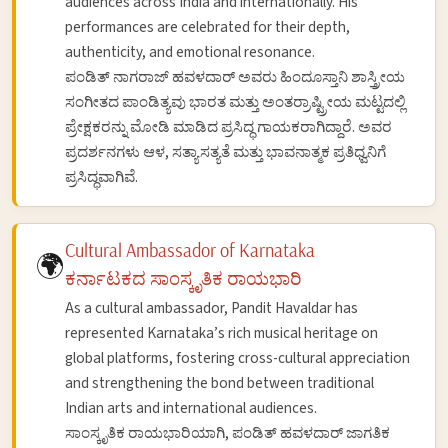
audiences across India and internationally. His
performances are celebrated for their depth,
authenticity, and emotional resonance.
ಪಂಡಿತ್ ನಾಗರಾಜ್ ಹವಳದಾರ್ ಅವರು ಹಿಂದೂಸ್ತಾನಿ ಶಾಸ್ತ್ರೀಯ
ಸಂಗೀತದ ಪಾಂಡಿತ್ಯವು ಭಾರತ ಮತ್ತು ಅಂತರ್ರಾಷ್ಟ್ರೀಯ ಮಟ್ಟದಲ್ಲಿ
ಪ್ರೇಕ್ಷಕರನ್ನು ಮೋಡಿ ಮಾಡಿದ ಪ್ರಸಿದ್ಧ ಗಾಯಕರಾಗಿದ್ದಾರೆ. ಅವರ
ಪ್ರದರ್ಶನಗಳು ಆಳ, ಸತ್ಯಾಸತ್ಯತೆ ಮತ್ತು ಭಾವನಾತ್ಮಕ ಪ್ರತಿಧ್ವನಿಗೆ
ಪ್ರಸಿದ್ಧವಾಗಿವೆ.
Cultural Ambassador of Karnataka
🌍
ಕರ್ನಾಟಕದ ಸಾಂಸ್ಕೃತಿಕ ರಾಯಭಾರಿ
As a cultural ambassador, Pandit Havaldar has
represented Karnataka’s rich musical heritage on
global platforms, fostering cross-cultural appreciation
and strengthening the bond between traditional
Indian arts and international audiences.
ಸಾಂಸ್ಕೃತಿಕ ರಾಯಭಾರಿಯಾಗಿ, ಪಂಡಿತ್ ಹವಳದಾರ್ ಜಾಗತಿಕ