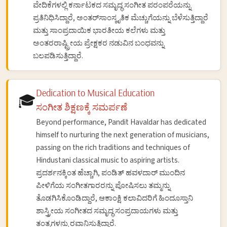
ವೇದಿಕೆಗಳಲ್ಲಿ ಕರ್ನಾಟಕದ ಸಮೃದ್ಧ ಸಂಗೀತ ಪರಂಪರೆಯನ್ನು
ಪ್ರತಿನಿಧಿಸಿದ್ದಾರೆ, ಅಂತರ್‌ಸಾಂಸ್ಕೃತಿಕ ಮೆಚ್ಚುಗೆಯನ್ನು ಬೆಳೆಸುತ್ತಿದ್ದಾರೆ
ಮತ್ತು ಸಾಂಪ್ರದಾಯಿಕ ಭಾರತೀಯ ಕಲೆಗಳು ಮತ್ತು
ಅಂತರರಾಷ್ಟ್ರೀಯ ಪ್ರೇಕ್ಷಕರ ನಡುವಿನ ಬಂಧವನ್ನು
ಬಲಪಡಿಸುತ್ತಿದ್ದಾರೆ.
Dedication to Musical Education
🎓
ಸಂಗೀತ ಶಿಕ್ಷಣಕ್ಕೆ ಸಮರ್ಪಣೆ
Beyond performance, Pandit Havaldar has dedicated
himself to nurturing the next generation of musicians,
passing on the rich traditions and techniques of
Hindustani classical music to aspiring artists.
ಪ್ರದರ್ಶನಕ್ಕಿಂತ ಹೆಚ್ಚಾಗಿ, ಪಂಡಿತ್ ಹವಳದಾರ್ ಮುಂದಿನ
ಪೀಳಿಗೆಯ ಸಂಗೀತಗಾರರನ್ನು ಪೋಷಿಸಲು ತಮ್ಮನ್ನು
ತೊಡಗಿಸಿಕೊಂಡಿದ್ದಾರೆ, ಆಕಾಂಕ್ಷಿ ಕಲಾವಿದರಿಗೆ ಹಿಂದೂಸ್ತಾನಿ
ಶಾಸ್ತ್ರೀಯ ಸಂಗೀತದ ಸಮೃದ್ಧ ಸಂಪ್ರದಾಯಗಳು ಮತ್ತು
ತಂತ್ರಗಳನ್ನು ರವಾನಿಸುತ್ತಿದ್ದಾರೆ.