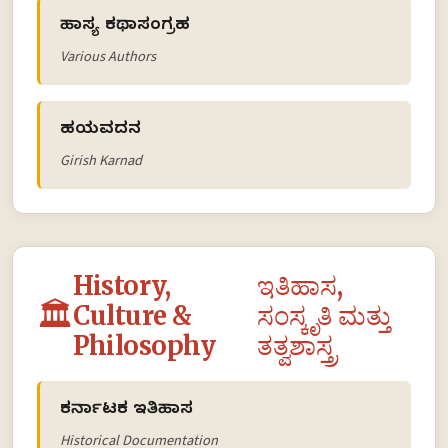
ಹಾಸ್ಯ ಕಥಾಸಂಗ್ರಹ
Various Authors
ಹಯವದನ
Girish Karnad
History,
ಇತಿಹಾಸ,
🏛️
Culture &
ಸಂಸ್ಕೃತಿ ಮತ್ತು
Philosophy
ತತ್ವಶಾಸ್ತ್ರ
ಕರ್ನಾಟಕ ಇತಿಹಾಸ
Historical Documentation