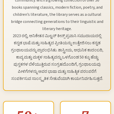
community. With a growing collection of over 50
books spanning classics, modern fiction, poetry, and
children’s literature, the library serves as a cultural
bridge connecting generations to their linguistic and
literary heritage.
2023 ರಲ್ಲಿ, ಅನಿಕೇತನ ಮಿಲ್ಟನ್ ಕೀನ್ಸ್ ಪ್ರವಾಸಿ ಸಮುದಾಯದಲ್ಲಿ
ಕನ್ನಡ ಭಾಷೆ ಮತ್ತು ಸಾಹಿತ್ಯದ ಪ್ರೀತಿಯನ್ನು ಉತ್ತೇಜಿಸಲು ಕನ್ನಡ
ಗ್ರಂಥಾಲಯವನ್ನು ಪ್ರಾರಂಭಿಸಿತು. ಶಾಸ್ತ್ರೀಯ, ಆಧುನಿಕ ಕಾದಂಬರಿ,
ಕಾವ್ಯ ಮತ್ತು ಮಕ್ಕಳ ಸಾಹಿತ್ಯವನ್ನು ಒಳಗೊಂಡ 50 ಕ್ಕೂ ಹೆಚ್ಚು
ಪುಸ್ತಕಗಳ ಬೆಳೆಯುತ್ತಿರುವ ಸಂಗ್ರಹದೊಂದಿಗೆ, ಗ್ರಂಥಾಲಯವು
ಪೀಳಿಗೆಗಳನ್ನು ಅವರ ಭಾಷಾ ಮತ್ತು ಸಾಹಿತ್ಯಿಕ ಪರಂಪರೆಗೆ
ಸಂಪರ್ಕಿಸುವ ಸಾಂಸ್ಕೃತಿಕ ಸೇತುವೆಯಾಗಿ ಕಾರ್ಯನಿರ್ವಹಿಸುತ್ತದೆ.