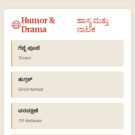
Humor &
ಹಾಸ್ಯ ಮತ್ತು
😄
Drama
ನಾಟಕ
ಗೆಜ್ಜೆ ಪೂಜೆ
Triveni
ತುಗ್ಲಕ್
Girish Karnad
ವರದಕ್ಷಿಣೆ
T.P. Kailasam