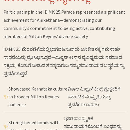
Participating in the ID:MK 25 Parade represented a significant
achievement for Anikethana—demonstrating our
community’s commitment to being active, contributing
members of Milton Keynes’ diverse society.
ID:MK 25 ಮೆರವಣಿಗೆಯಲ್ಲಿ ಭಾಗವಹಿಸುವುದು ಅನಿಕೇತನಕ್ಕೆ ಗಮನಾರ್ಹ
ಸಾಧನೆಯನ್ನು ಪ್ರತಿನಿಧಿಸುತ್ತದೆ—ಮಿಲ್ಟನ್ ಕೀನ್ಸ್‌ನ ವೈವಿಧ್ಯಮಯ ಸಮಾಜದ
ಸಕ್ರಿಯ, ಕೊಡುಗೆ ನೀಡುವ ಸದಸ್ಯರಾಗಲು ನಮ್ಮ ಸಮುದಾಯದ ಬದ್ಧತೆಯನ್ನು
ಪ್ರದರ್ಶಿಸುತ್ತದೆ.
Showcased Karnataka culture
ವಿಶಾಲ ಮಿಲ್ಟನ್ ಕೀನ್ಸ್ ಪ್ರೇಕ್ಷಕರಿಗೆ
✨
to broader Milton Keynes
ಕರ್ನಾಟಕ ಸಂಸ್ಕೃತಿಯನ್ನು
audience
ಪ್ರದರ್ಶಿಸಲಾಯಿತು
ಇತರ ಸಾಂಸ್ಕೃತಿಕ
Strengthened bonds with
✨
ಸಮುದಾಯಗಳೊಂದಿಗೆ ಬಂಧವನ್ನು