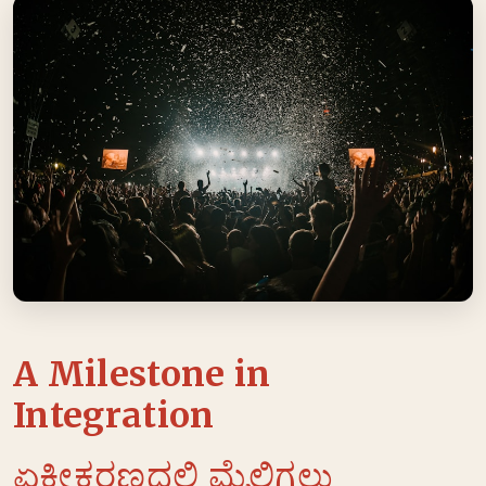
A Milestone in
Integration
ಏಕೀಕರಣದಲ್ಲಿ ಮೈಲಿಗಲ್ಲು