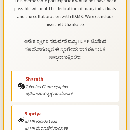
This memorable participation would not have been
possible without the dedication of many individuals
and the collaboration with ID:MK. We extend our
heartfelt thanks to:
ಅನೇಕ ವ್ಯಕ್ತಿಗಳ ಸಮರ್ಪಣೆ ಮತ್ತು ID:MK ಜೊತೆಗಿನ
ಸಹಯೋಗವಿಲ್ಲದೆ ಈ ಸ್ಮರಣೀಯ ಭಾಗವಹಿಸುವಿಕೆ
ಸಾಧ್ಯವಾಗುತ್ತಿರಲಿಲ್ಲ:
Sharath
🎭
Talented Choreographer
ಪ್ರತಿಭಾವಂತ ನೃತ್ಯ ಸಂಯೋಜಕ
Supriya
🌟
ID:MK Parade Lead
ID:MK ಮೆರವಣಿಗೆ ನಾಯಕತ್ವ