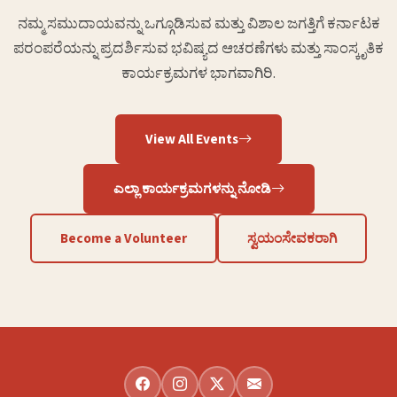
ನಮ್ಮ ಸಮುದಾಯವನ್ನು ಒಗ್ಗೂಡಿಸುವ ಮತ್ತು ವಿಶಾಲ ಜಗತ್ತಿಗೆ ಕರ್ನಾಟಕ
ಪರಂಪರೆಯನ್ನು ಪ್ರದರ್ಶಿಸುವ ಭವಿಷ್ಯದ ಆಚರಣೆಗಳು ಮತ್ತು ಸಾಂಸ್ಕೃತಿಕ
ಕಾರ್ಯಕ್ರಮಗಳ ಭಾಗವಾಗಿರಿ.
View All Events
ಎಲ್ಲಾ ಕಾರ್ಯಕ್ರಮಗಳನ್ನು ನೋಡಿ
Become a Volunteer
ಸ್ವಯಂಸೇವಕರಾಗಿ