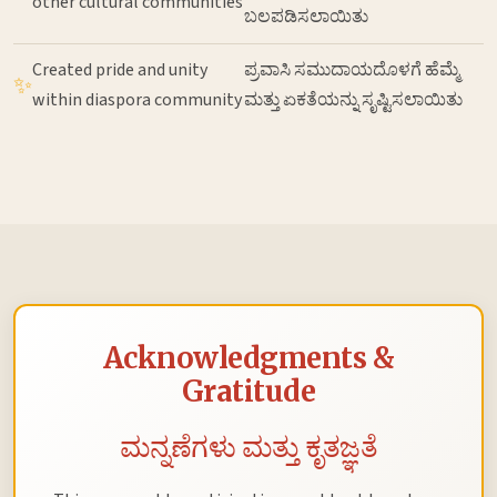
other cultural communities
ಬಲಪಡಿಸಲಾಯಿತು
Created pride and unity
ಪ್ರವಾಸಿ ಸಮುದಾಯದೊಳಗೆ ಹೆಮ್ಮೆ
✨
within diaspora community
ಮತ್ತು ಏಕತೆಯನ್ನು ಸೃಷ್ಟಿಸಲಾಯಿತು
Acknowledgments &
Gratitude
ಮನ್ನಣೆಗಳು ಮತ್ತು ಕೃತಜ್ಞತೆ